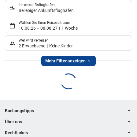
Ihr Ankunftsflughafen
Beliebiger Ankunftsflughäfen
Wählen Sie Ihren Reisezeitraum
10.08.26
–
08.08.27
1 Woche
Wer wird verreisen
2 Erwachsene
Keine Kinder
Mehr Filter anzeigen
Footer
Footer navigation
Buchungstipps
Über uns
Warum im Reisebüro buchen
Hoteltipps
Rechtliches
Kontakt