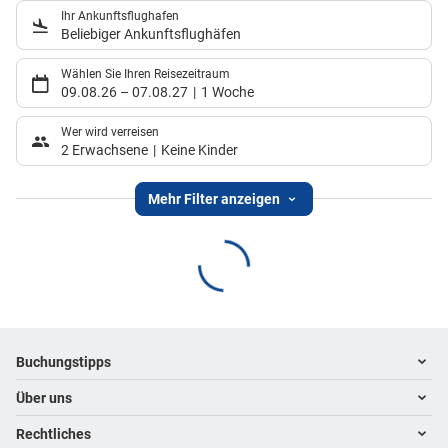
Ihr Ankunftsflughafen
Beliebiger Ankunftsflughäfen
Wählen Sie Ihren Reisezeitraum
09.08.26
–
07.08.27
1 Woche
Wer wird verreisen
2 Erwachsene
Keine Kinder
Mehr Filter anzeigen
Footer
Footer navigation
Buchungstipps
Über uns
Warum im Reisebüro buchen
Hoteltipps
Rechtliches
Kontakt