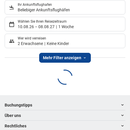
Ihr Ankunftsflughafen
Beliebiger Ankunftsflughäfen
Wählen Sie Ihren Reisezeitraum
10.08.26
–
08.08.27
1 Woche
Wer wird verreisen
2 Erwachsene
Keine Kinder
Mehr Filter anzeigen
Footer
Footer navigation
Buchungstipps
Über uns
Warum im Reisebüro buchen
Hoteltipps
Rechtliches
Kontakt