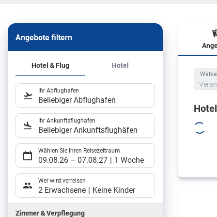
Angebote filtern
Ange
Hote
Hotel & Flug
Hotel
Wählen
Veran
Ihr Abflughafen
Beliebiger Abflughafen
Hote
Ihr Ankunftsflughafen
Beliebiger Ankunftsflughäfen
Wählen Sie Ihren Reisezeitraum
09.08.26
–
07.08.27
1 Woche
Wer wird verreisen
2 Erwachsene
Keine Kinder
Zimmer & Verpflegung