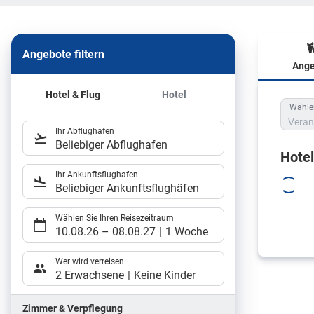
Angebote filtern
Ange
Hote
Hotel & Flug
Hotel
Wählen
Veran
Ihr Abflughafen
Beliebiger Abflughafen
Hote
Ihr Ankunftsflughafen
Beliebiger Ankunftsflughäfen
Wählen Sie Ihren Reisezeitraum
10.08.26
–
08.08.27
1 Woche
Wer wird verreisen
2 Erwachsene
Keine Kinder
Zimmer & Verpflegung