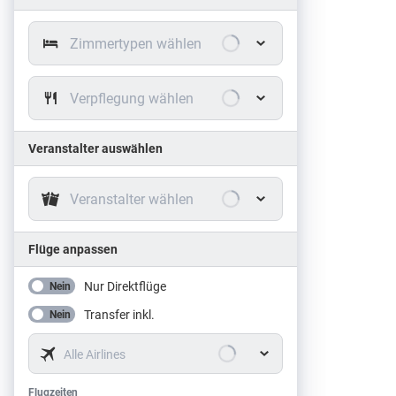
Zimmertypen wählen
Verpflegung wählen
Veranstalter auswählen
Veranstalter wählen
Flüge anpassen
Nur Direktflüge
Nein
Transfer inkl.
Nein
Alle Airlines
Flugzeiten
Flugzeiten