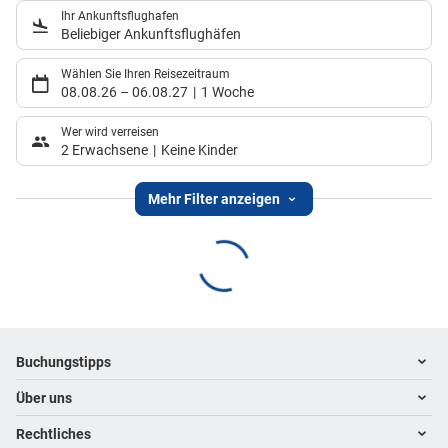
Ihr Ankunftsflughafen
Beliebiger Ankunftsflughäfen
Wählen Sie Ihren Reisezeitraum
08.08.26
–
06.08.27
1 Woche
Wer wird verreisen
2 Erwachsene
Keine Kinder
Mehr Filter anzeigen
Footer
Footer navigation
Buchungstipps
Über uns
Warum im Reisebüro buchen
Hoteltipps
Rechtliches
Kontakt