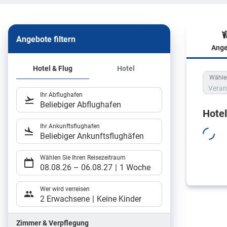
Angebote filtern
Ange
Hote
Hotel & Flug
Hotel
Wählen
Veran
Ihr Abflughafen
Beliebiger Abflughafen
Hote
Ihr Ankunftsflughafen
Beliebiger Ankunftsflughäfen
Wählen Sie Ihren Reisezeitraum
08.08.26
–
06.08.27
1 Woche
Wer wird verreisen
2 Erwachsene
Keine Kinder
Zimmer & Verpflegung