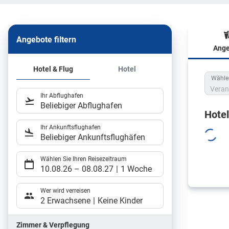
Angebote filtern
Ange
Hote
Hotel & Flug
Hotel
Wählen
Veran
Ihr Abflughafen
Beliebiger Abflughafen
Hote
Ihr Ankunftsflughafen
Beliebiger Ankunftsflughäfen
Wählen Sie Ihren Reisezeitraum
10.08.26
–
08.08.27
1 Woche
Wer wird verreisen
2 Erwachsene
Keine Kinder
Zimmer & Verpflegung