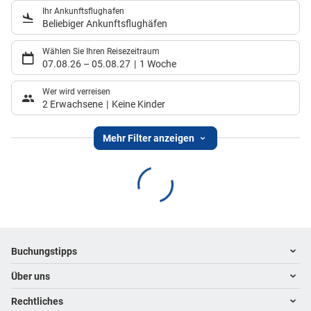
Ihr Ankunftsflughafen
Beliebiger Ankunftsflughäfen
Wählen Sie Ihren Reisezeitraum
07.08.26
–
05.08.27
1 Woche
Wer wird verreisen
2 Erwachsene
Keine Kinder
Mehr Filter anzeigen
Footer
Footer navigation
Buchungstipps
Über uns
Warum im Reisebüro buchen
Hoteltipps
Rechtliches
Kontakt