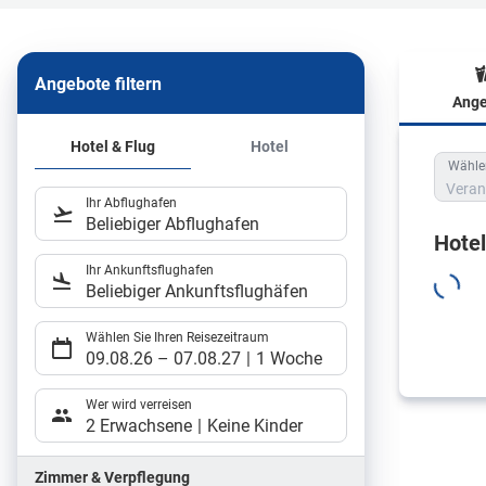
Angebote filtern
Ange
Hote
Hotel & Flug
Hotel
Wählen
Veran
Ihr Abflughafen
Beliebiger Abflughafen
Hote
Ihr Ankunftsflughafen
Beliebiger Ankunftsflughäfen
Wählen Sie Ihren Reisezeitraum
09.08.26
–
07.08.27
1 Woche
Wer wird verreisen
2 Erwachsene
Keine Kinder
Zimmer & Verpflegung