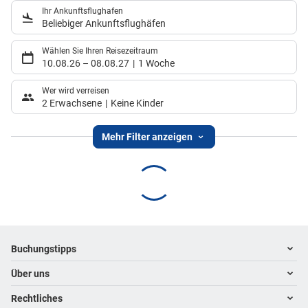
Ihr Ankunftsflughafen
Beliebiger Ankunftsflughäfen
Wählen Sie Ihren Reisezeitraum
10.08.26
–
08.08.27
1 Woche
Wer wird verreisen
2 Erwachsene
Keine Kinder
Mehr Filter anzeigen
Footer
Footer navigation
Buchungstipps
Über uns
Warum im Reisebüro buchen
Hoteltipps
Rechtliches
Kontakt