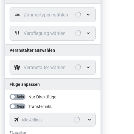
Zimmertypen wählen
Verpflegung wählen
Veranstalter auswählen
Veranstalter wählen
Flüge anpassen
Nur Direktflüge
Nein
Transfer inkl.
Nein
Alle Airlines
Flugzeiten
Flugzeiten