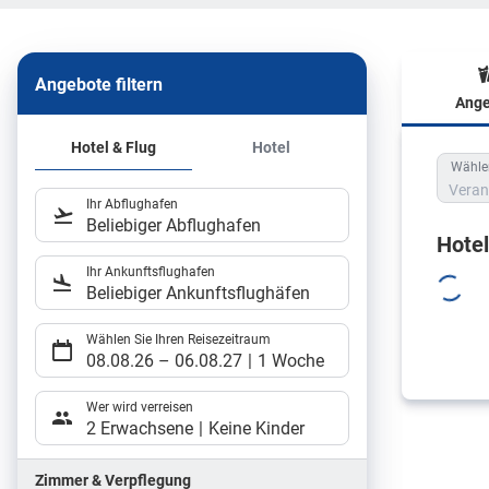
Angebote filtern
Ange
Hote
Hotel & Flug
Hotel
Wählen
Veran
Ihr Abflughafen
Beliebiger Abflughafen
Hote
Ihr Ankunftsflughafen
Beliebiger Ankunftsflughäfen
Wählen Sie Ihren Reisezeitraum
08.08.26
–
06.08.27
1 Woche
Wer wird verreisen
2 Erwachsene
Keine Kinder
Zimmer & Verpflegung