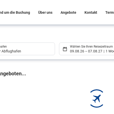
nd um die Buchung
Über uns
Angebote
Kontakt
Term
hafen
Wählen Sie Ihren Reisezeitraum
er Abflughafen
09.08.26
–
07.08.27
1 Wo
gebnisse
ngeboten...