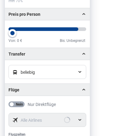
min 70%
Preis pro Person
Von:
0 €
Bis: Unbegrenzt
Preis pro Person
Transfer
beliebig
Flüge
Nur Direktflüge
Nein
Alle Airlines
Flugzeiten
Flugzeiten