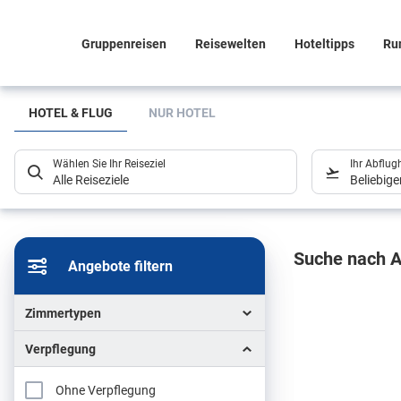
Gruppenreisen
Reisewelten
Hoteltipps
Ru
Suchlistenseite
HOTEL & FLUG
NUR HOTEL
Wählen Sie Ihr Reiseziel
Ihr Abflug
Alle Reiseziele
Beliebig
Sucher
Suche nach A
Angebote filtern
Zimmertypen
Verpflegung
Ohne Verpflegung