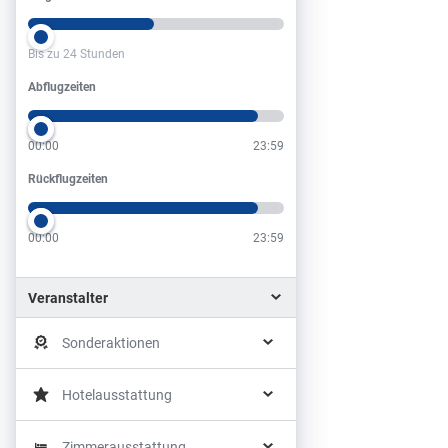
Bis zu 24 Stunden
Abflugzeiten
Abflugzeiten
00:00
23:59
Rückflugzeiten
Rückflugzeiten
00:00
23:59
Veranstalter
Sonderaktionen
Hotelausstattung
Zimmerausstattung