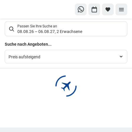
Suchlistenseite
Passen Sie Ihre Suche an
08.08.26
–
06.08.27
,
2 Erwachsene
Suchergebnisse
Suche nach Angeboten...
Preis aufsteigend
Footer