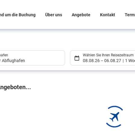
nd um die Buchung
Über uns
Angebote
Kontakt
Term
hafen
Wählen Sie Ihren Reisezeitraum
er Abflughafen
08.08.26
–
06.08.27
1 Wo
gebnisse
ngeboten...