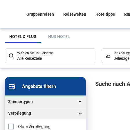
Gruppenreisen
Reisewelten
Hoteltipps
Ru
Suchlistenseite
HOTEL & FLUG
NUR HOTEL
Wählen Sie Ihr Reiseziel
Ihr Abflug
Alle Reiseziele
Beliebig
Sucher
Suche nach A
Angebote filtern
Zimmertypen
Verpflegung
Ohne Verpflegung