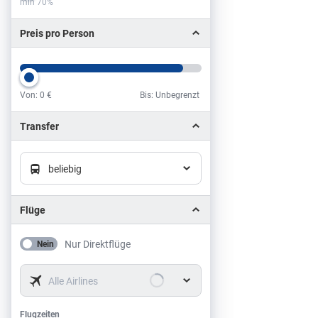
min 70%
Preis pro Person
Von:
0 €
Bis: Unbegrenzt
Preis pro Person
Transfer
beliebig
Flüge
Nur Direktflüge
Nein
Alle Airlines
Flugzeiten
Flugzeiten