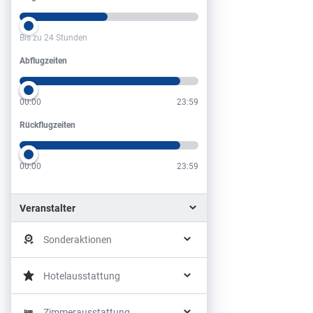
Bis zu 24 Stunden
Abflugzeiten
Abflugzeiten
00:00
23:59
Rückflugzeiten
Rückflugzeiten
00:00
23:59
Veranstalter
Sonderaktionen
Hotelausstattung
Zimmerausstattung