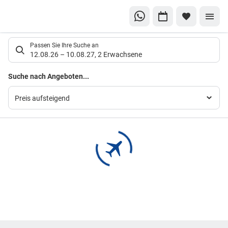
Suchlistenseite
Passen Sie Ihre Suche an
12.08.26
–
10.08.27
,
2 Erwachsene
Suchergebnisse
Suche nach Angeboten...
Preis aufsteigend
Footer