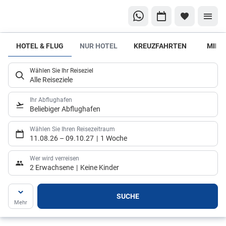
HOTEL & FLUG
NUR HOTEL
KREUZFAHRTEN
MIET
Welche
Unterkunft
Wählen Sie Ihr Reiseziel
ist die
Alle Reiseziele
richtige
Wahl?
Ihr Abflughafen
Beliebiger Abflughafen
Hier
kommen
Wählen Sie Ihren Reisezeitraum
11.08.26
–
09.10.27
1 Woche
unsere
Hoteltipps
Wer wird verreisen
2 Erwachsene
Keine Kinder
SUCHE
Mehr