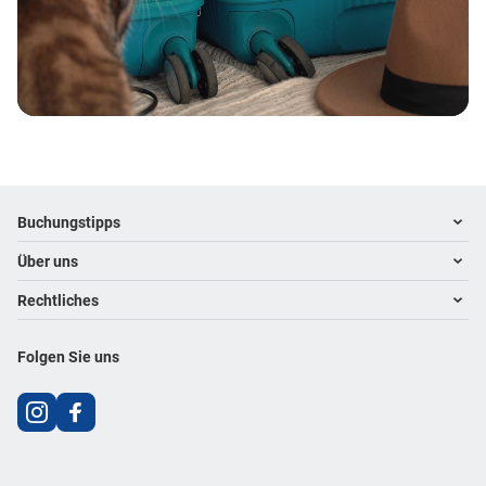
Footer
Footer navigation
Buchungstipps
Über uns
Warum im Reisebüro buchen
Hoteltipps
Rechtliches
Kontakt
Reisewelten
Über uns
Impressum
Folgen Sie uns
Karriere
Datenschutz
AGB