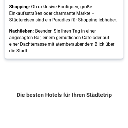
Shopping:
Ob exklusive Boutiquen, große
Einkaufsstraßen oder charmante Märkte –
Städtereisen sind ein Paradies für Shoppingliebhaber.
Nachtleben:
Beenden Sie Ihren Tag in einer
angesagten Bar, einem gemütlichen Café oder auf
einer Dachterrasse mit atemberaubendem Blick über
die Stadt.
Die besten Hotels für Ihren Städtetrip
USA . New York . New York City - Manhattan
Spanien . Barcelona & Umgebung . Barcelona
Ungarn . Budapest & Umgebung
Tschechische 
Hotel
EuroHotel
NH
Hotel
Riu
Barcelona
Budapest
Adria