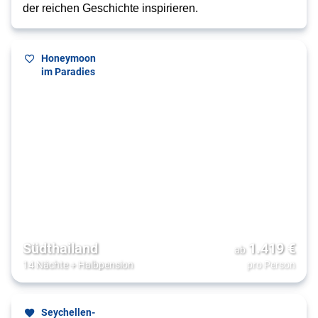
der reichen Geschichte inspirieren.
Honeymoon
im Paradies
Südthailand
1.419
€
ab
14 Nächte
+
Halbpension
pro Person
Seychellen-