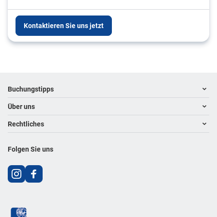
Kontaktieren Sie uns jetzt
Footer
Footer navigation
Buchungstipps
Über uns
Warum im Reisebüro buchen
Hoteltipps
Rechtliches
Kontakt
Reisewelten
Über uns
Impressum
Folgen Sie uns
Karriere
Datenschutz
AGB