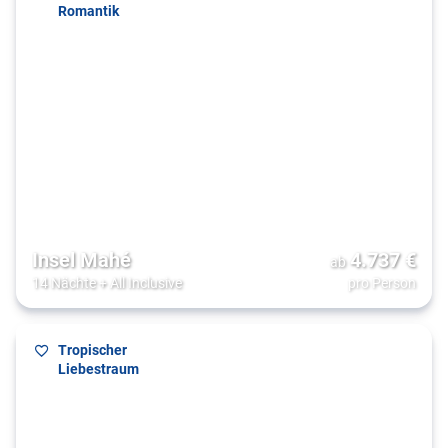
Romantik
Insel Mahé
4.737
€
ab
14 Nächte
+
All Inclusive
pro Person
Tropischer
Liebestraum