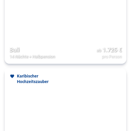
Bali
1.725
€
ab
14 Nächte
+
Halbpension
pro Person
Karibischer
Hochzeitszauber